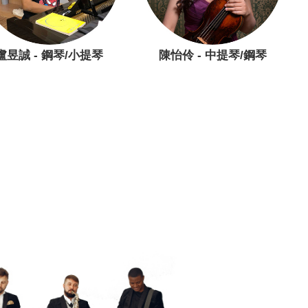
盧昱誠 - 鋼琴/小提琴
陳怡伶 - 中提琴/鋼琴