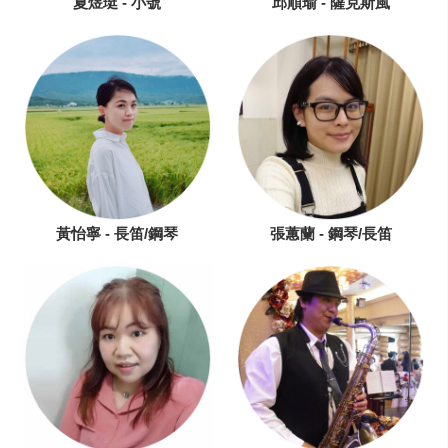
夏煜珽 - 小號
邱順瑜 - 薩克斯風
黃怡寧 - 長笛/鋼琴
張蕙蘭 - 鋼琴/長笛