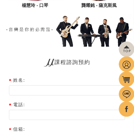
楊慧玲 - 口琴
龔耀銘 - 薩克斯風
課程諮詢預約
姓名:
電話:
信箱: