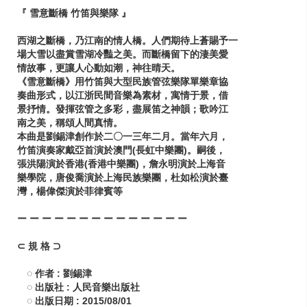
『 雪意斷橋 竹笛與樂隊 』
西湖之斷橋，乃江南的情人橋。人們期待上蒼賜予一
場大雪以盡賞雪湖冷豔之美。而斷橋留下的淒美愛
情故事，更讓人心動如潮，神往晴天。
《雪意斷橋》用竹笛與大型民族管弦樂隊單樂章協
奏曲形式，以江浙民間音樂為素材，寓情于景，借
景抒情。發揮弦管之多彩，盡展笛之神韻；歌吟江
南之美，稱頌人間真情。
本曲是劉錫津創作於二〇一三年二月。當年六月，
竹笛演奏家戴亞首演於澳門(長虹中樂團)。嗣後，
張洪陽演於香港(香港中樂團)，詹永明演於上海音
樂學院，唐俊喬演於上海民族樂團，杜如松演於臺
灣，楊偉傑演於菲律賓等
ー ー ー ー ー ー ー ー ー ー ー ー ー ー
⊂ 規 格 ⊃
◌ 作者 : 劉錫津
◌ 出版社 : 人民音樂出版社
◌ 出版日期 : 2015/08/01