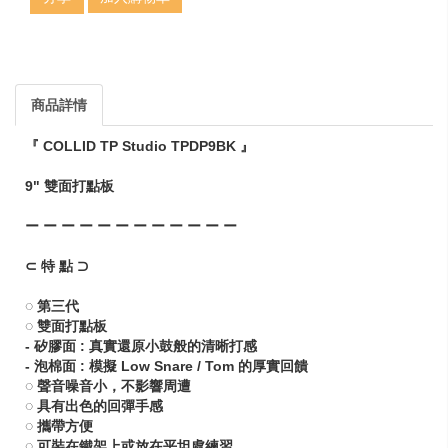
商品詳情
『 COLLID TP Studio TPDP9BK 』
9" 雙面打點板
ー ー ー ー ー ー ー ー ー ー ー ー
⊂ 特 點 ⊃
◌ 第三代
◌ 雙面打點板
‐ 矽膠面 : 真實還原小鼓般的清晰打感
‐ 泡棉面 : 模擬 Low Snare / Tom 的厚實回饋
◌ 聲音噪音小，不影響周遭
◌ 具有出色的回彈手感
◌ 攜帶方便
◌ 可裝在鐵架上或放在平坦處練習