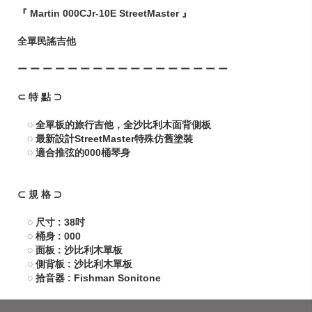
『 Martin 000CJr-10E StreetMaster 』
全單民謠吉他
ー ー ー ー ー ー ー ー ー ー ー ー ー ー ー ー ー
⊂ 特 點 ⊃
◌ 全單板的旅行吉他，全沙比利木面背側板
◌ 最新設計StreetMaster特殊仿舊塗裝
◌ 適合推弦的000桶琴身
⊂ 規 格 ⊃
◌ 尺寸 : 38吋
◌ 桶身 : 000
◌ 面板 : 沙比利木單板
◌ 側背板 : 沙比利木單板
◌ 拾音器 : Fishman Sonitone