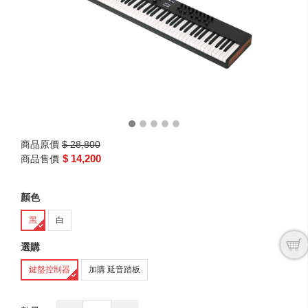
next
商品原價
$ 28,800
$ 14,200
商品售價
顏色
黑
白
選購
鍵盤控制器
加購 延音踏板