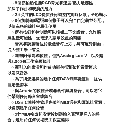
◌ 8個節拍墊包括RGB背光和速度/壓力敏感性，
加深了作曲和表演的潛力
◌ 2.5英寸的LCD提供任何調整的實時反饋，全彩顯示
◌ 9個旋轉編碼器和9個推子可以完全自定義並分配，
以便在您的編排中最佳使用
◌ 所有按鈕和控制點可以根據上下文設置，允許擴
展生產可能性，無需深入菜單設置的頭痛
◌ 音高和調製輪位於最低音符上方，具有瘦身剖面，
從人體工學上有益
◌ 隨機附帶高級軟體，包括Analog Lab V，以及超
過2,000個工作室級預設
◌ 新引入的表演和作曲功能包括和弦和音階模式，
以及琶音器
◌ 為了與您選擇的幾乎任何DAW無障礙使用，提供
自定義腳本
◌ 與Arturia的軟體合成器套件無縫整合，可以將它
們帶到任何錄音室或舞台
◌ USB-C連接性管理完整的MIDI通信和匯流排電源，
以適應幾乎任何設置
◌ 5針MIDI輸出和表情控制器輸入實現更深入的整
合，適用於任何現場或工作室編排