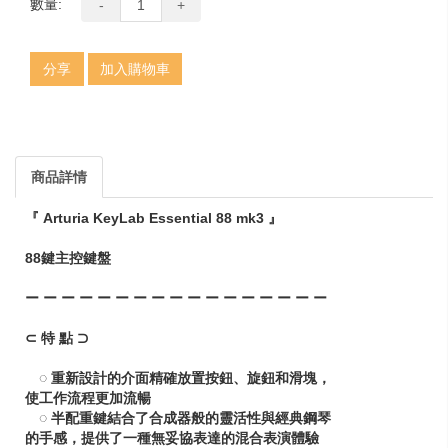
數量:
-
+
分享
加入購物車
商品詳情
『 Arturia KeyLab Essential 88 mk3 』
88鍵主控鍵盤
ー ー ー ー ー ー ー ー ー ー ー ー ー ー ー ー ー
⊂ 特 點 ⊃
◌ 重新設計的介面精確放置按鈕、旋鈕和滑塊，
使工作流程更加流暢
◌ 半配重鍵結合了合成器般的靈活性與經典鋼琴
的手感，提供了一種無妥協表達的混合表演體驗