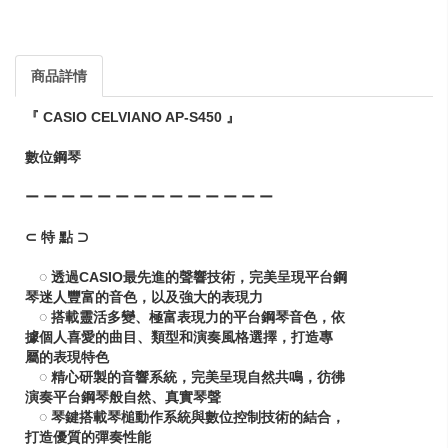
商品詳情
『 CASIO CELVIANO AP-S450 』
數位鋼琴
ー ー ー ー ー ー ー ー ー ー ー ー ー ー
⊂ 特 點 ⊃
◌ 透過CASIO最先進的聲響技術，完美呈現平台鋼
琴迷人豐富的音色，以及強大的表現力
◌ 搭載靈活多變、極富表現力的平台鋼琴音色，依
據個人喜愛的曲目、類型和演奏風格選擇，打造專
屬的表現特色
◌ 精心研製的音響系統，完美呈現自然共鳴，彷彿
演奏平台鋼琴般自然、真實琴聲
◌ 琴鍵搭載琴槌動作系統與數位控制技術的結合，
打造優質的彈奏性能