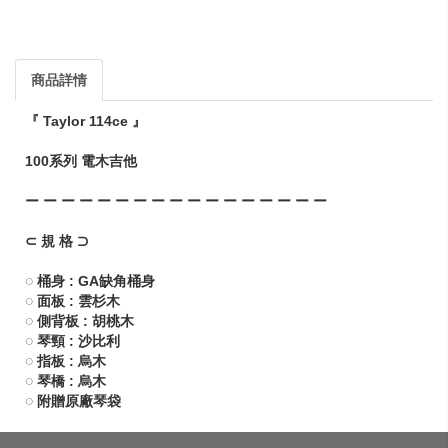
商品詳情
『 Taylor 114ce 』
100系列 電木吉他
ー ー ー ー ー ー ー ー ー ー ー ー ー ー ー ー ー
⊂ 規 格 ⊃
◌ 桶身 : GA缺角桶身
◌ 面板 : 雲杉木
◌ 側背板 : 胡桃木
◌ 琴頸 : 沙比利
◌ 指板 : 烏木
◌ 琴橋 : 烏木
◌ 附贈原廠琴袋