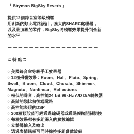
『 Strymon BigSky Reverb 』
提供12個錄音室等級殘響
用創新的類比電路設計，強大的SHARC處理器，
以及最頂級的零件，BigSky將殘響效果提升到全新
的水平
ー ー ー ー ー ー ー ー ー ー ー ー ー ー ー ー ー
⊂ 特 點 ⊃
◌ 美國錄音室等級手工效果器
◌ 12種殘響效果 : Room、Hall、Plate、Spring、
Swell、Bloom、Cloud、Chorale、Shimmer、
Magneto、Nonlinear、Reflections
◌ 極低的噪音，高性能24-bit 96kHz A/D D/A轉換器
◌ 高階的類比前後端電路
◌ 高性能表現的DSP
◌ 300種預設值可經通過編碼器或通過腳踏開關切換
◌ 每種效果都有多組深入的參數編輯
◌ 立體聲輸入及輸出
◌ 透過表情踏板可同時操控多組參數旋鈕