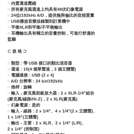
◌ 內置通道壓縮
◌ 所有麥克風通道上均具有48伏幻像電源
◌ 24位/192kHz A/D，提供無與倫比的音頻質量
◌ USB播放音樂並錄製到計算機中
◌ 平衡XLR和平衡/不平衡輸出
◌ 耳機輸出具有獨立的音量控制，可進行舒適的
監聽
⊂ 規 格 ⊃
◌ 類型 : 帶 USB 接口的類比混音器
◌ 通道 : 10(4 個單聲道，3 個立體聲)
◌ 電腦連接 : USB (2 x 4)
◌ A/D 分辨率 : 24 bit/192kHz
◌ 推桿 : 旋轉
◌ 輸入 - 麥克風前級放大器 : 2 x XLR-1/4"組合
(麥克風/線路/Hi-Z)，2 x XLR(麥克風)
◌ 幻象電源 : 是的
◌ 輸入 - 線路 : 2 x 1/4"、4 x 1/4"(2 x 立體聲)、
1 x 1/8"(立體聲)
◌ 輸出 - 主要 : 2 x XLR、2 x 1/4" (L/R)、
2 x 1/4" (控制室)