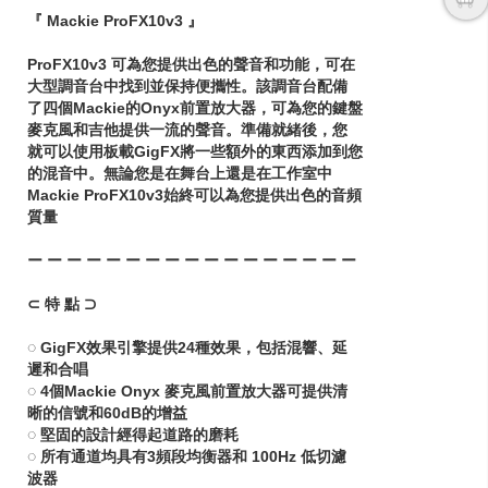
『 Mackie ProFX10v3 』
ProFX10v3 可為您提供出色的聲音和功能，可在
大型調音台中找到並保持便攜性。該調音台配備
了四個Mackie的Onyx前置放大器，可為您的鍵盤
麥克風和吉他提供一流的聲音。準備就緒後，您
就可以使用板載GigFX將一些額外的東西添加到您
的混音中。無論您是在舞台上還是在工作室中
Mackie ProFX10v3始終可以為您提供出色的音頻
質量
ー ー ー ー ー ー ー ー ー ー ー ー ー ー ー ー ー
⊂ 特 點 ⊃
◌ GigFX效果引擎提供24種效果，包括混響、延
遲和合唱
◌ 4個Mackie Onyx 麥克風前置放大器可提供清
晰的信號和60dB的增益
◌ 堅固的設計經得起道路的磨耗
◌ 所有通道均具有3頻段均衡器和 100Hz 低切濾
波器