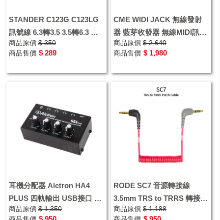
STANDER C123G C123LG
CME WIDI JACK 無線發射
訊號線 6.3轉3.5 3.5轉6.3 轉
器 藍芽收發器 無線MIDI訊號
商品原價
$ 350
商品原價
$ 2,640
接頭 訊號轉接線1.5米
藍牙傳輸器
$ 289
$ 1,980
商品售價
商品售價
耳機分配器 Alctron HA4
RODE SC7 音源轉接線
PLUS 四軌輸出 USB接口 四
3.5mm TRS to TRRS 轉接頭
商品原價
$ 1,350
商品原價
$ 1,188
路耳機訊號分配器
音源訊號線
$ 950
$ 950
商品售價
商品售價