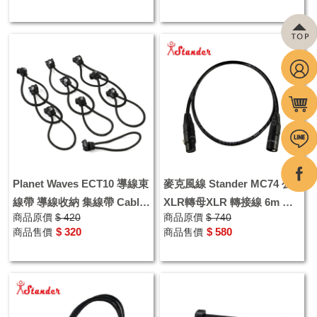
Planet Waves ECT10 導線束
麥克風線 Stander MC74 公
線帶 導線收納 集線帶 Cable
XLR轉母XLR 轉接線 6m 音
商品原價
$ 420
商品原價
$ 740
Ties 線材整線帶
源線 喇叭線
$ 320
$ 580
商品售價
商品售價