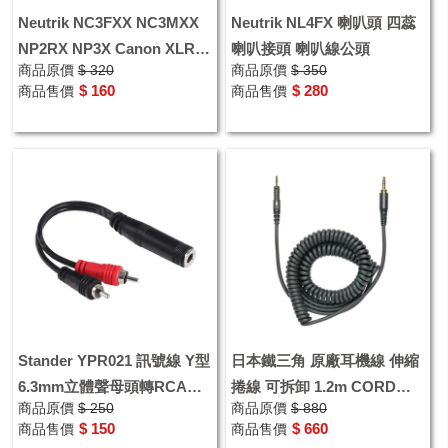
Neutrik NC3FXX NC3MXX
Neutrik NL4FX 喇叭頭 四蕊
NP2RX NP3X Canon XLR
喇叭接頭 喇叭線公頭
商品原價
$ 320
商品原價
$ 350
TRS 6.3 導線頭
$ 160
$ 280
商品售價
商品售價
Stander YPR021 訊號線 Y型
日本鐵三角 原廠耳機線 伸縮
6.3mm立體聲母頭轉RCA公
捲線 可拆卸 1.2m CORD
商品原價
$ 250
商品原價
$ 880
頭 轉接線
ASSY 適ATH-M50X ATH-
$ 150
$ 660
商品售價
商品售價
M40X