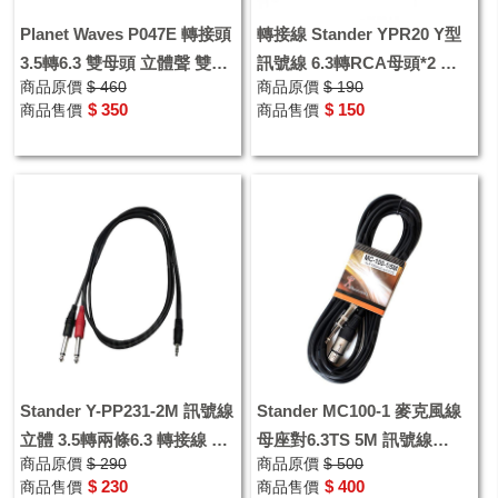
Planet Waves P047E 轉接頭
轉接線 Stander YPR20 Y型
3.5轉6.3 雙母頭 立體聲 雙聲
訊號線 6.3轉RCA母頭*2 公
商品原價
$ 460
商品原價
$ 190
道連接頭 連接器
頭一對二個RCA母頭 轉接頭
$ 350
$ 150
商品售價
商品售價
Stander Y-PP231-2M 訊號線
Stander MC100-1 麥克風線
立體 3.5轉兩條6.3 轉接線 台
母座對6.3TS 5M 訊號線
商品原價
$ 290
商品原價
$ 500
灣線材
XLR-MONO
$ 230
$ 400
商品售價
商品售價