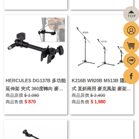
HERCULES DG137B 多功能
K216B W920B M513B 隱藏
延伸架 夾式 360度轉向 麥克
式 直斜兩用 麥克風架 麥架
商品原價
$ 1,080
商品原價
$ 2,400
風架
桌上型麥克風架 榮獲多國專
$ 870
$ 1,980
商品售價
商品售價
利