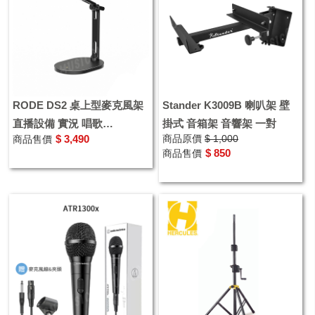
RODE DS2 桌上型麥克風架
Stander K3009B 喇叭架 壁
直播設備 實況 唱歌
掛式 音箱架 音響架 一對
$ 3,490
商品原價
$ 1,000
商品售價
PODCAST
$ 850
商品售價