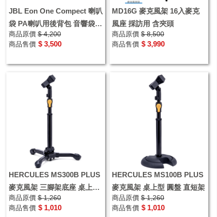
JBL Eon One Compect 喇叭
MD16G 麥克風架 16入麥克
袋 PA喇叭用後背包 音響袋
風座 採訪用 含夾頭
商品原價
$ 4,200
商品原價
$ 8,500
適用S1Pro S1Pro+
$ 3,500
$ 3,990
商品售價
商品售價
HERCULES MS300B PLUS
HERCULES MS100B PLUS
麥克風架 三腳架底座 桌上型
麥克風架 桌上型 圓盤 直短架
商品原價
$ 1,260
商品原價
$ 1,260
爵士鼓收音
$ 1,010
$ 1,010
商品售價
商品售價