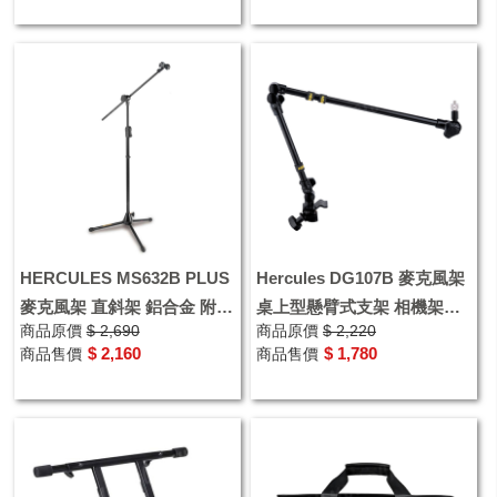
HERCULES MS632B PLUS
Hercules DG107B 麥克風架
麥克風架 直斜架 鋁合金 附麥
桌上型懸臂式支架 相機架
商品原價
$ 2,690
商品原價
$ 2,220
克風夾頭
PODCAST 唱歌 直播
$ 2,160
$ 1,780
商品售價
商品售價