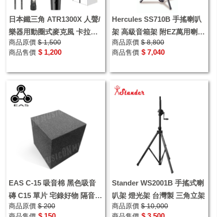
日本鐵三角 ATR1300X 人聲/
Hercules SS710B 手搖喇叭
樂器用動圈式麥克風 卡拉OK
架 高級音箱架 附EZ萬用喇叭
商品原價
$ 1,500
商品原價
$ 8,800
附贈麥克風線/麥克風夾
轉接座
$ 1,200
$ 7,040
商品售價
商品售價
EAS C-15 吸音棉 黑色吸音
Stander WS2001B 手搖式喇
磚 C15 單片 宅錄好物 隔音棉
叭架 燈光架 台灣製 三角立架
商品原價
$ 200
商品原價
$ 10,000
角落吸音
$ 150
$ 3,500
商品售價
商品售價