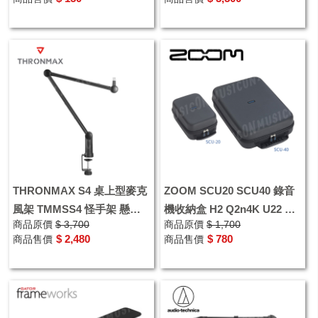
THRONMAX S4 桌上型麥克
ZOOM SCU20 SCU40 錄音
風架 TMMSS4 怪手架 懸臂
機收納盒 H2 Q2n4K U22 攜
商品原價
$ 3,700
商品原價
$ 1,700
式麥克風架
帶盒 保護箱 電子器材防護包
$ 2,480
$ 780
商品售價
商品售價