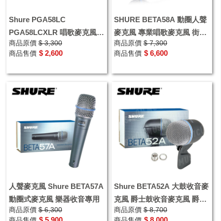
Shure PGA58LC
SHURE BETA58A 動圈人聲
PGA58LCXLR 唱歌麥克風
麥克風 專業唱歌麥克風 街頭
商品原價
$ 3,300
商品原價
$ 7,300
人聲麥克風 公司貨
藝人表演麥克風
$ 2,600
$ 6,600
商品售價
商品售價
人聲麥克風 Shure BETA57A
Shure BETA52A 大鼓收音麥
動圈式麥克風 樂器收音專用
克風 爵士鼓收音麥克風 爵士
商品原價
$ 6,300
商品原價
$ 8,700
鼓麥克風
$ 5,900
$ 8,000
商品售價
商品售價