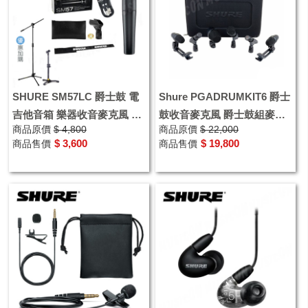
SHURE SM57LC 爵士鼓 電
Shure PGADRUMKIT6 爵士
吉他音箱 樂器收音麥克風 送
鼓收音麥克風 爵士鼓組麥克
商品原價
$ 4,800
商品原價
$ 22,000
麥克風線、收納袋、麥克風
風 鼓組收音麥克風
$ 3,600
$ 19,800
商品售價
商品售價
夾 優惠加購麥克風架