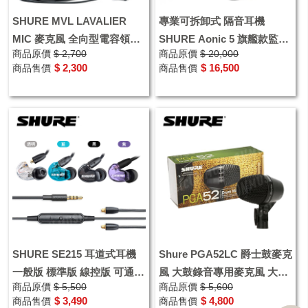
SHURE MVL LAVALIER
專業可拆卸式 隔音耳機
MIC 麥克風 全向型電容領夾
SHURE Aonic 5 旗艦款監聽
商品原價
$ 2,700
商品原價
$ 20,000
式麥克風 直播
耳機 線控耳麥功能 耳道式耳
$ 2,300
$ 16,500
商品售價
商品售價
機
SHURE SE215 耳道式耳機
Shure PGA52LC 爵士鼓麥克
一般版 標準版 線控版 可通話
風 大鼓錄音專用麥克風 大鼓
商品原價
$ 5,500
商品原價
$ 5,600
監聽耳機 公司貨享保固
麥克風
$ 3,490
$ 4,800
商品售價
商品售價