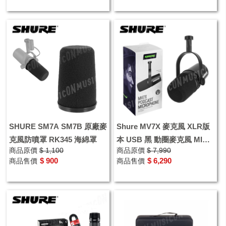
SHURE SM7A SM7B 原廠麥
Shure MV7X 麥克風 XLR版
克風防噴罩 RK345 海綿罩
本 USB 黑 動圈麥克風 MIC
商品原價
$ 1,100
商品原價
$ 7,990
錄音室 宅錄 遊戲 直播
$ 900
$ 6,290
商品售價
商品售價