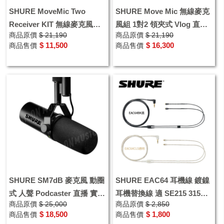
SHURE MoveMic Two
SHURE Move Mic 無線麥克
Receiver KIT 無線麥克風組
風組 1對2 領夾式 Vlog 直播
商品原價
$ 21,190
商品原價
$ 21,190
MVTWOKITZ6 1對2
採訪
$ 11,500
$ 16,300
商品售價
商品售價
SHURE SM7dB 麥克風 動圈
SHURE EAC64 耳機線 鍍鎳
式 人聲 Podcaster 直播 實況
耳機替換線 適 SE215 315
商品原價
$ 25,000
商品原價
$ 2,850
錄音
425 535 846
$ 18,500
$ 1,800
商品售價
商品售價