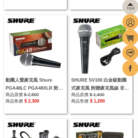
動圈人聲麥克風 Shure
SHURE SV100 白金級動圈
PGA48LC PGA48XLR 附原
式麥克風 附贈麥克風線 非常
商品原價
$ 2,800
商品原價
$ 1,400
廠保護袋 麥克風夾頭
適用KTV 唱歌 演講
$ 2,300
$ 1,200
商品售價
商品售價