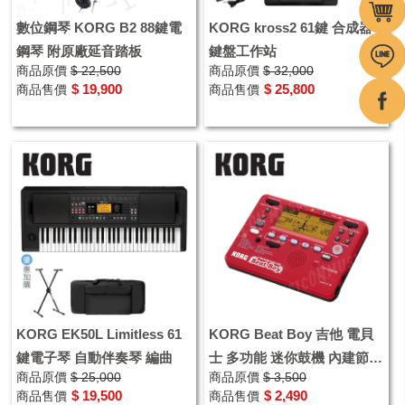
數位鋼琴 KORG B2 88鍵電
KORG kross2 61鍵 合成器
鋼琴 附原廠延音踏板
鍵盤工作站
商品原價
$ 22,500
商品原價
$ 32,000
$ 19,900
$ 25,800
商品售價
商品售價
KORG EK50L Limitless 61
KORG Beat Boy 吉他 電貝
鍵電子琴 自動伴奏琴 編曲
士 多功能 迷你鼓機 內建節
商品原價
$ 25,000
商品原價
$ 3,500
奏/錄音功能/調音功能
$ 19,500
$ 2,490
商品售價
商品售價