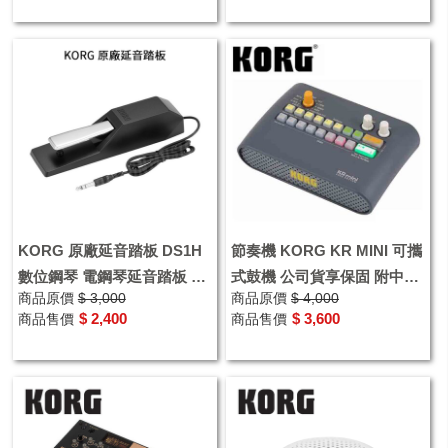
KORG 原廠延音踏板 DS1H
節奏機 KORG KR MINI 可攜
數位鋼琴 電鋼琴延音踏板 電
式鼓機 公司貨享保固 附中文
商品原價
$ 3,000
商品原價
$ 4,000
子琴 延音控制踏板
說明書
$ 2,400
$ 3,600
商品售價
商品售價