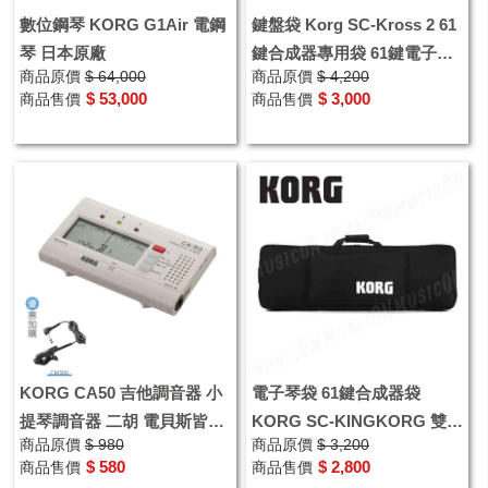
數位鋼琴 KORG G1Air 電鋼
鍵盤袋 Korg SC-Kross 2 61
琴 日本原廠
鍵合成器專用袋 61鍵電子琴
商品原價
$ 64,000
商品原價
$ 4,200
袋
$ 53,000
$ 3,000
商品售價
商品售價
KORG CA50 吉他調音器 小
電子琴袋 61鍵合成器袋
提琴調音器 二胡 電貝斯皆適
KORG SC-KINGKORG 雙肩
商品原價
$ 980
商品原價
$ 3,200
用
後背 手提 收納方便 適
$ 580
$ 2,800
商品售價
商品售價
KROME 61