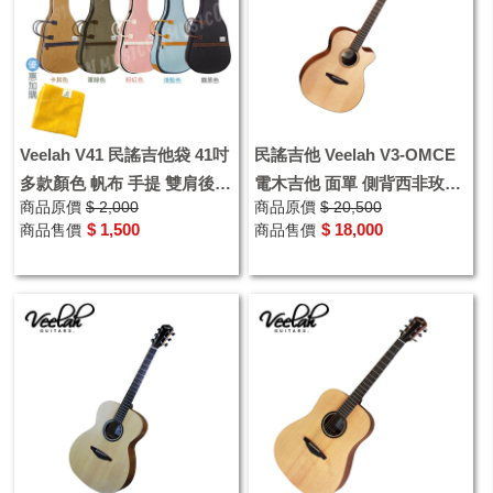
Veelah V41 民謠吉他袋 41吋
民謠吉他 Veelah V3-OMCE
多款顏色 帆布 手提 雙肩後背
電木吉他 面單 側背西非玫瑰
商品原價
$ 2,000
商品原價
$ 20,500
木吉他厚袋 原廠吉他袋
木 附FISHMAN拾音器
$ 1,500
$ 18,000
商品售價
商品售價