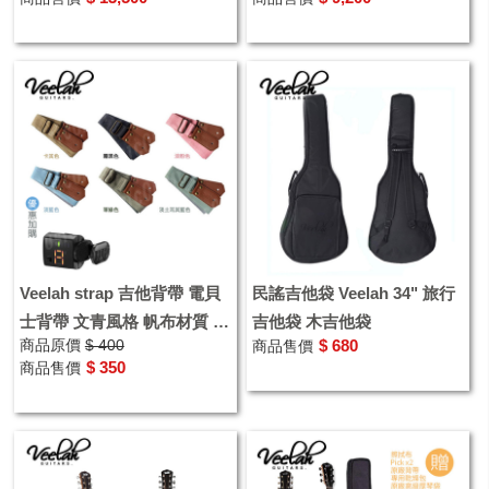
Veelah strap 吉他背帶 電貝
民謠吉他袋 Veelah 34" 旅行
士背帶 文青風格 帆布材質 耐
吉他袋 木吉他袋
商品原價
$ 400
$ 680
商品售價
用舒適
$ 350
商品售價