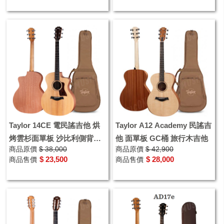
Taylor 14CE 電民謠吉他 烘
Taylor A12 Academy 民謠吉
烤雲杉面單板 沙比利側背
他 面單板 GC桶 旅行木吉他
商品原價
$ 38,000
商品原價
$ 42,900
GA桶 授權經銷
$ 23,500
$ 28,000
商品售價
商品售價