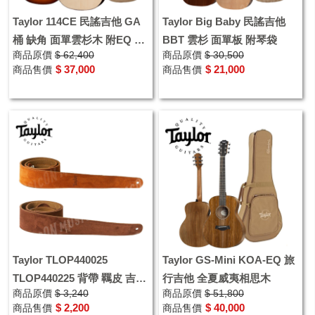
Taylor 114CE 民謠吉他 GA
Taylor Big Baby 民謠吉他
桶 缺角 面單雲杉木 附EQ 可
BBT 雲杉 面單板 附琴袋
商品原價
$ 62,400
商品原價
$ 30,500
插電木吉他 墨廠
$ 37,000
$ 21,000
商品售價
商品售價
Taylor TLOP440025
Taylor GS-Mini KOA-EQ 旅
TLOP440225 背帶 羈皮 吉他
行吉他 全夏威夷相思木
商品原價
$ 3,240
商品原價
$ 51,800
背帶 深咖啡色 蜂蜜色 加拿大
$ 2,200
$ 40,000
商品售價
商品售價
製