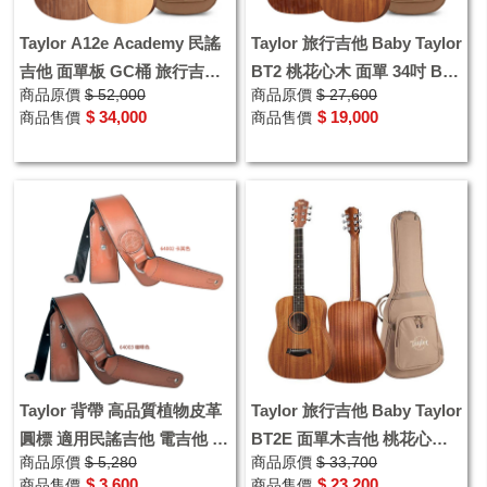
Taylor A12e Academy 民謠
Taylor 旅行吉他 Baby Taylor
吉他 面單板 GC桶 旅行吉他
BT2 桃花心木 面單 34吋 BT-
商品原價
$ 52,000
商品原價
$ 27,600
可插電木吉他
2 木吉他 公司貨
$ 34,000
$ 19,000
商品售價
商品售價
Taylor 背帶 高品質植物皮革
Taylor 旅行吉他 Baby Taylor
圓標 適用民謠吉他 電吉他 電
BT2E 面單木吉他 桃花心木
商品原價
$ 5,280
商品原價
$ 33,700
貝斯 64002 64003
可插電民謠吉他 BT2-e
$ 3,600
$ 23,200
商品售價
商品售價