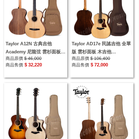
Taylor A12N 古典吉他
Taylor AD17e 民謠吉他 全單
Academy 尼龍弦 雲杉面板
版 雲杉面板 木吉他
商品原價
$ 46,000
商品原價
$ 106,400
側背胡桃木
Ovangkol 胡桃木 公司貨
$ 32,220
$ 72,000
商品售價
商品售價