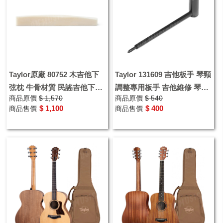
Taylor原廠 80752 木吉他下
Taylor 131609 吉他板手 琴頸
弦枕 牛骨材質 民謠吉他下弦
調整專用板手 吉他維修 琴頸
商品原價
$ 1,570
商品原價
$ 540
枕 吉他弦枕
調整工具 不適用古典吉他
$ 1,100
$ 400
商品售價
商品售價