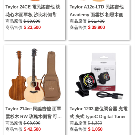
Taylor 24CE 電民謠吉他 桃
Taylor A12e-LTD 民謠吉他
花心木面單板 沙比利側背
Academy 面雲杉 相思木側背
商品原價
$ 38,000
商品原價
$ 61,400
GA桶 授權經銷
板 可插電
$ 23,500
$ 39,900
商品售價
商品售價
Taylor 214ce 民謠吉他 面單
Taylor 1203 數位調音器 充電
雲杉木 RW 玫瑰木側背 可插
式 夾式 typeC Digital Tuner
商品原價
$ 68,600
商品原價
$ 1,350
電木吉他 墨廠
$ 42,500
$ 1,050
商品售價
商品售價