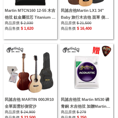
Martin MTCN160 12-55 木吉
民謠吉他Martin LX1 34"
他弦 鈦金屬弦芯 Titanium 超
Baby 旅行木吉他 面單 側背
商品原價
$ 2,030
商品原價
$ 21,500
長壽命民謠吉他弦
桃花心木HPL 附原廠袋
$ 1,620
$ 16,400
商品售價
商品售價
民謠吉他 MARTIN 000JR10
民謠吉他弦 Martin M530 磷
全單面雲杉側背沙
青銅 木吉他弦 加贈Martin原
商品原價
$ 24,900
商品原價
$ 279
廠Pick
$ 23,500
$ 250
商品售價
商品售價