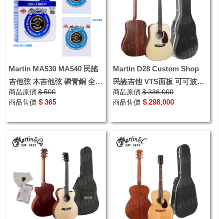
Martin MA530 MA540 民謠
Martin D28 Custom Shop
吉他弦 木吉他弦 磷青銅 全新
民謠吉他 VTS面板 可可波羅
商品原價
$ 500
商品原價
$ 336,000
專利技術 還有限量版三包裝
Cocobolo 贈原廠硬盒
$ 365
$ 298,000
商品售價
商品售價
優惠