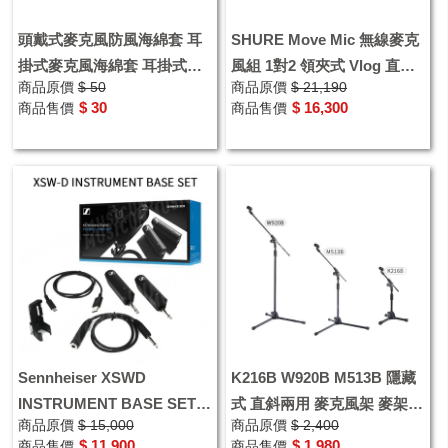
頭戴式麥克風防風海綿套 耳
SHURE Move Mic 無線麥克
掛式麥克風海綿套 耳掛式麥
風組 1對2 領夾式 Vlog 直播
商品原價
$ 50
商品原價
$ 21,190
克風海綿罩
採訪
$ 30
$ 16,300
商品售價
商品售價
Sennheiser XSWD
K216B W920B M513B 隱藏
INSTRUMENT BASE SET
式 直斜兩用 麥克風架 麥架
商品原價
$ 15,000
商品原價
$ 2,400
無線導線組 XSW-D 6.3用
桌上型麥克風架 榮獲多國專
$ 11,900
$ 1,980
商品售價
商品售價