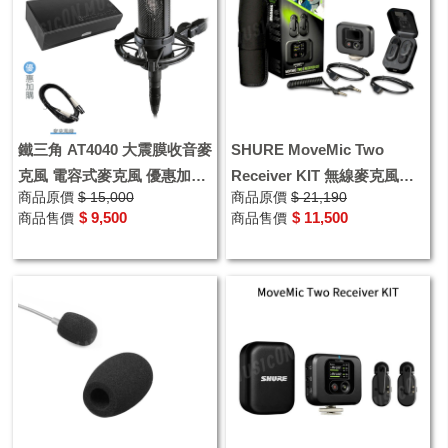
鐵三角 AT4040 大震膜收音麥
SHURE MoveMic Two
克風 電容式麥克風 優惠加購
Receiver KIT 無線麥克風組
商品原價
$ 15,000
商品原價
$ 21,190
麥克風線
MVTWOKITZ6 1對2
$ 9,500
$ 11,500
商品售價
商品售價