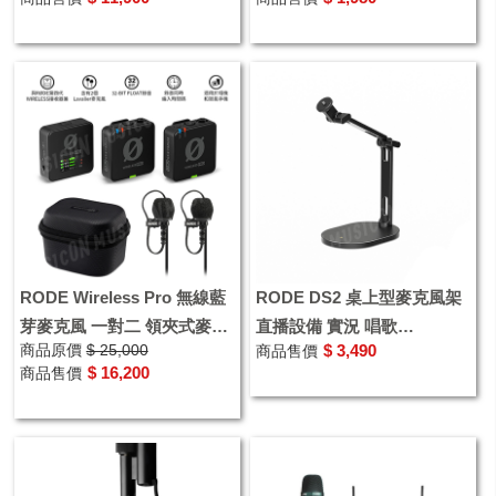
利
RODE Wireless Pro 無線藍
RODE DS2 桌上型麥克風架
芽麥克風 一對二 領夾式麥克
直播設備 實況 唱歌
商品原價
$ 25,000
$ 3,490
商品售價
風 腰掛式 錄製 直播 公司貨
PODCAST
$ 16,200
商品售價