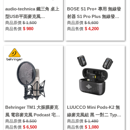
audio-technica 鐵三角 桌上
BOSE S1 Pro+ 專用 無線發
型USB平面麥克風
射器 S1 Pro Plus 無線發射
商品原價
$ 1,500
商品原價
$ 5,600
ATR4697USB 視訊會議麥克
模組
$ 980
$ 4,200
商品售價
商品售價
風
Behringer TM1 大振膜麥克
LUUCCO Mini Pods-K2 無
風 電容麥克風 Podcast 宅錄
線麥克風組 黑 一對二 Type-
商品原價
$ 8,500
商品原價
$ 1,480
直播 錄音 會議 遠距教學 遊
C
$ 6,500
$ 1,080
商品售價
商品售價
戲