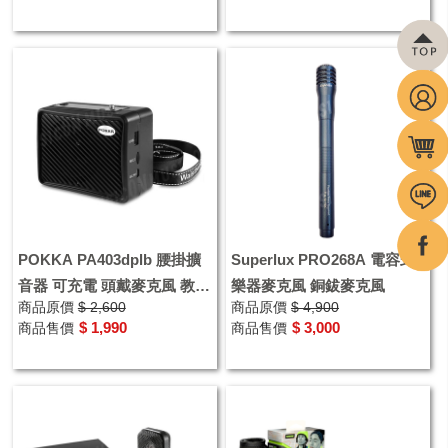
POKKA PA403dplb 腰掛擴
Superlux PRO268A 電容式
音器 可充電 頭戴麥克風 教學
樂器麥克風 銅鈸麥克風
商品原價
$ 2,600
商品原價
$ 4,900
社團 活動
$ 1,990
$ 3,000
商品售價
商品售價