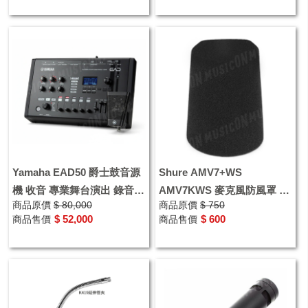
Yamaha EAD50 爵士鼓音源
Shure AMV7+WS
機 收音 專業舞台演出 錄音
AMV7KWS 麥克風防風罩 海
商品原價
$ 80,000
商品原價
$ 750
爵士鼓收音音響模組
綿防風罩
$ 52,000
$ 600
商品售價
商品售價