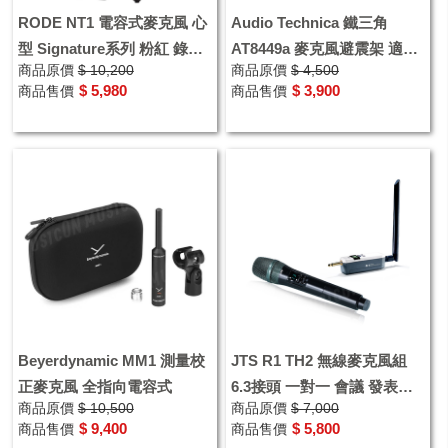
RODE NT1 電容式麥克風 心
Audio Technica 鐵三角
型 Signature系列 粉紅 錄音
AT8449a 麥克風避震架 適用
商品原價
$ 10,200
商品原價
$ 4,500
室 澳洲品牌
AT4040
$ 5,980
$ 3,900
商品售價
商品售價
Beyerdynamic MM1 測量校
JTS R1 TH2 無線麥克風組
正麥克風 全指向電容式
6.3接頭 一對一 會議 發表會
商品原價
$ 10,500
商品原價
$ 7,000
現場演出 隨插即用 台灣公司
$ 9,400
$ 5,800
商品售價
商品售價
貨