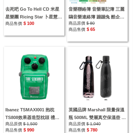
去死吧 Go To Hell CD 米星
音樂聯絡簿 音樂筆記簿 三麗
星樂團 Ricing Star 卜星慧
鷗音樂連絡簿 蹦蹦兔 酷企鵝
$ 100
商品原價
$ 80
商品售價
Emily Pu
大眼娃 彼安諾 貝克鴨 美樂蒂
$ 65
商品售價
KITTY 布丁狗
Ibanez TSMAXI001 抱枕
英國品牌 Marshall 限量保溫
TS808效果器造型枕頭 禮品
瓶 500ML 雙層真空保溫壺 冷
商品原價
$ 1,500
商品原價
$ 1,040
周邊 交換禮物
熱皆可用 保溫水壺 交換禮物
$ 990
$ 780
商品售價
商品售價