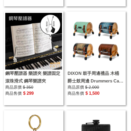
鋼琴壓譜器 樂譜夾 樂譜固定
DIXON 鼓手周邊禮品 木桶
滾珠滑式 鋼琴樂譜夾
爵士鼓周邊 Drummers Cask
商品原價
$ 350
商品原價
$ 2,000
橡木桶 零錢筒 面紙盒
$ 299
$ 1,500
商品售價
商品售價