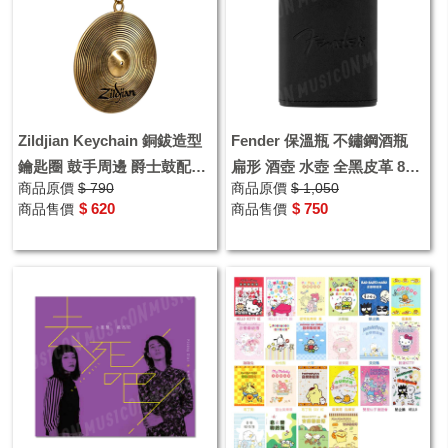
Zildjian Keychain 銅鈸造型
Fender 保溫瓶 不鏽鋼酒瓶
鑰匙圈 鼓手周邊 爵士鼓配件
扁形 酒壺 水壺 全黑皮革 8oz
商品原價
$ 790
商品原價
$ 1,050
吊飾 禮品
吉他手禮品
$ 620
$ 750
商品售價
商品售價