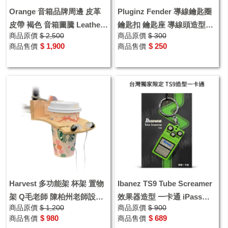
Orange 音箱品牌周邊 皮革
Pluginz Fender 導線鑰匙圈
皮帶 褐色 音箱圖騰 Leather
鑰匙扣 鑰匙座 導線頭造型鑰
商品原價
$ 2,500
商品原價
$ 300
Belt 吉他手禮物
匙圈 Fender正版經典音箱鑰
$ 1,900
$ 250
商品售價
商品售價
匙圈
Harvest 多功能架 杯架 置物
Ibanez TS9 Tube Screamer
架 Q毛老師 陳柏州老師設計
效果器造型 一卡通 iPass
商品原價
$ 1,200
商品原價
$ 900
款 手工製作
TS9IP
$ 980
$ 689
商品售價
商品售價