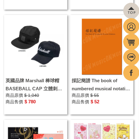
英國品牌 Marshall 棒球帽
採記簡譜 The book of
BASEBALL CAP 立體刺繡
numbered musical notation
商品原價
$ 1,040
商品原價
$ 55
皮革LOGO
空白譜 簡譜 筆記本
$ 780
$ 52
商品售價
商品售價