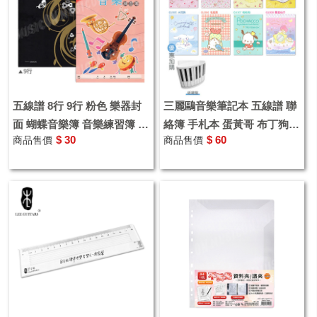
五線譜 8行 9行 粉色 樂器封
三麗鷗音樂筆記本 五線譜 聯
面 蝴蝶音樂簿 音樂練習簿 翰
絡簿 手札本 蛋黃哥 布丁狗
$ 30
$ 60
商品售價
商品售價
軒
兔媽媽 Hello Kitty 大耳狗 毛
毯熊 帕恰狗 雙星仙子