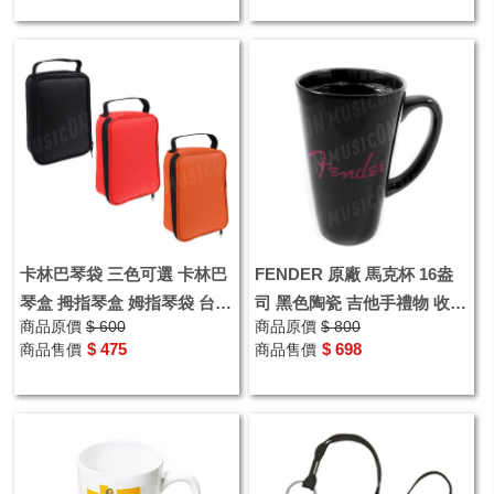
卡林巴琴袋 三色可選 卡林巴
FENDER 原廠 馬克杯 16盎
琴盒 拇指琴盒 姆指琴袋 台灣
司 黑色陶瓷 吉他手禮物 收藏
商品原價
$ 600
商品原價
$ 800
製
紀念 禮品
$ 475
$ 698
商品售價
商品售價