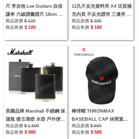
尺 李吉他 Lee Guitars 自信
11孔不反光資料夾 A4 活頁補
謙卑 六線譜畫譜尺 18cm 音
充內頁 不反光譜夾 三邊夾 一
商品原價
$ 120
商品原價
$ 200
樂文具 音樂禮品
包12入 AMLM111
$ 100
$ 180
商品售價
商品售價
英國品牌 Marshall 不銹鋼 保
棒球帽 THRONMAX
溫瓶 復古酒壺 水壺 戶外便攜
BASEBALL CAP 休閒遮陽
商品原價
$ 1,500
商品原價
$ 650
式扁酒瓶 交換禮物
帽 音樂禮品
$ 980
$ 580
商品售價
商品售價