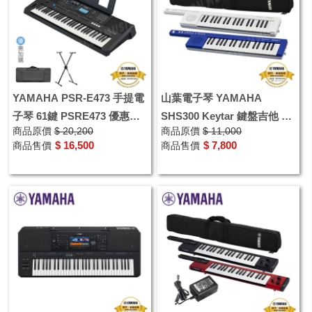
YAMAHA PSR-E473 手提電
山葉電子琴 YAMAHA
子琴 61鍵 PSRE473 優惠加
SHS300 Keytar 鍵盤吉他 肩
商品原價
$ 20,200
商品原價
$ 11,000
購琴袋 電子琴架
背式鍵盤 贈原廠攜行袋
$ 16,500
$ 7,800
商品售價
商品售價