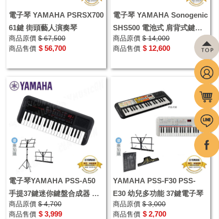
電子琴 YAMAHA PSRSX700
電子琴 YAMAHA Sonogenic
61鍵 街頭藝人演奏琴
SHS500 電池式 肩背式鍵盤
商品原價
$ 67,500
商品原價
$ 14,000
贈原廠袋 原廠變壓器
$ 56,700
$ 12,600
商品售價
商品售價
電子琴YAMAHA PSS-A50
YAMAHA PSS-F30 PSS-
手提37鍵迷你鍵盤合成器 優
E30 幼兒多功能 37鍵電子琴
商品原價
$ 4,700
商品原價
$ 3,000
惠加購譜架
$ 3,999
$ 2,700
商品售價
商品售價