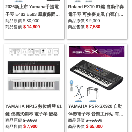
2026新上市 Yamaha手提電
Roland EX10 61鍵 自動伴奏
子琴 E483 E583 原廠保固一
電子琴 可接麥克風 自彈自唱
商品原價
$ 30,000
商品原價
$ 9,300
年 獨家贈防塵套
保固2年 E-X10 優惠加購延音
$ 14,800
$ 7,580
商品售價
商品售價
踏板
YAMAHA NP15 數位鋼琴 61
YAMAHA PSR-SX920 自動
鍵 便攜式鋼琴 電子琴 鍵盤
伴奏電子琴 音樂工作站 有現
商品原價
$ 8,800
商品原價
$ 75,000
貨 公司貨 加贈11樣配件
$ 7,900
$ 65,800
商品售價
商品售價