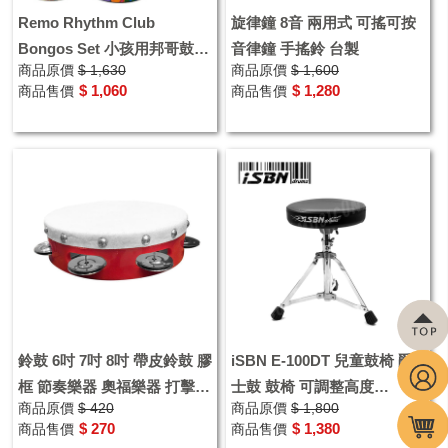
Remo Rhythm Club
旋律鐘 8音 兩用式 可搖可按
Bongos Set 小孩用邦哥鼓
音律鐘 手搖鈴 台製
商品原價
$ 1,630
商品原價
$ 1,600
Kid Bongo set兒童用曼波鼓
$ 1,060
$ 1,280
商品售價
商品售價
鈴鼓 6吋 7吋 8吋 帶皮鈴鼓 膠
iSBN E-100DT 兒童鼓椅 爵
框 節奏樂器 奧福樂器 打擊樂
士鼓 鼓椅 可調整高度
商品原價
$ 420
商品原價
$ 1,800
器
E100DT 兒童用
$ 270
$ 1,380
商品售價
商品售價