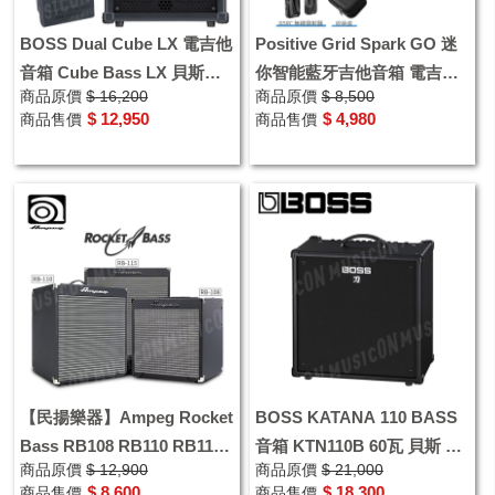
BOSS Dual Cube LX 電吉他
Positive Grid Spark GO 迷
音箱 Cube Bass LX 貝斯音
你智能藍牙吉他音箱 電吉他
商品原價
$ 16,200
商品原價
$ 8,500
箱 BASS 電貝士音箱
音箱 藍芽喇叭 攜帶型
$ 12,950
$ 4,980
商品售價
商品售價
【民揚樂器】Ampeg Rocket
BOSS KATANA 110 BASS
Bass RB108 RB110 RB115
音箱 KTN110B 60瓦 貝斯 電
商品原價
$ 12,900
商品原價
$ 21,000
電貝斯音箱 電貝士音箱 Bass
貝士音箱
$ 8,600
$ 18,300
商品售價
商品售價