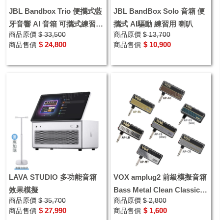
JBL Bandbox Trio 便攜式藍
JBL BandBox Solo 音箱 便
牙音響 AI 音箱 可攜式練習用
攜式 AI驅動 練習用 喇叭
商品原價
$ 33,500
商品原價
$ 13,700
擴音機 喇叭
$ 24,800
$ 10,900
商品售價
商品售價
LAVA STUDIO 多功能音箱
VOX amplug2 前級模擬音箱
效果模擬
Bass Metal Clean Classic
商品原價
$ 35,700
商品原價
$ 2,800
Rock 耳機練習
$ 27,990
$ 1,600
商品售價
商品售價