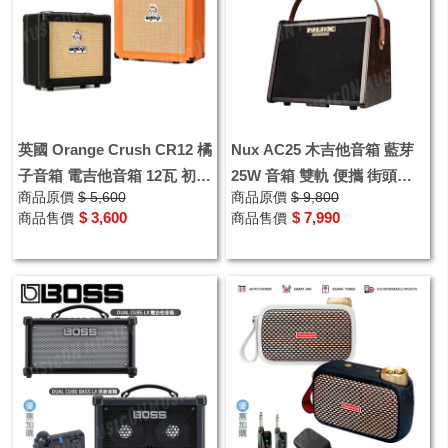
英國 Orange Crush CR12 橘
Nux AC25 木吉他音箱 藍芽
子音箱 電吉他音箱 12瓦 初學
25W 音箱 雙軌 便攜 街頭藝
商品原價
$ 5,600
商品原價
$ 9,800
者練習
人 表演 充電式 戶外使用
$ 3,600
$ 7,990
商品售價
商品售價