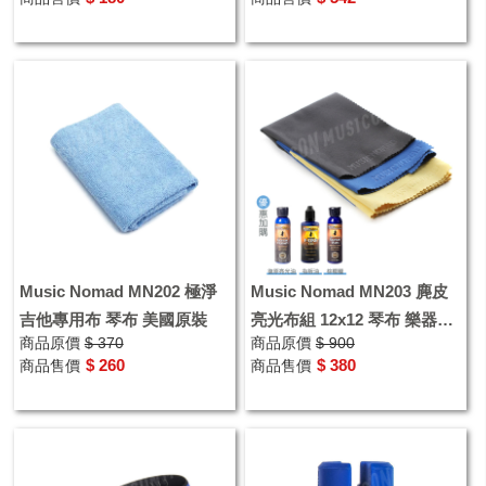
絨擦拭布
Music Nomad MN202 極淨
Music Nomad MN203 麂皮
吉他專用布 琴布 美國原裝
亮光布組 12x12 琴布 樂器保
商品原價
$ 370
商品原價
$ 900
養 維修清潔布
$ 260
$ 380
商品售價
商品售價