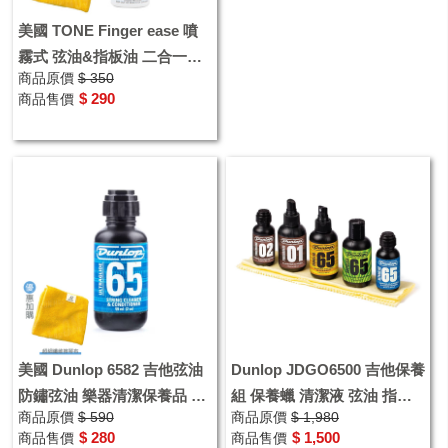
美國 TONE Finger ease 噴
霧式 弦油&指板油 二合一保
商品原價
$ 350
養油 可免拆弦直接噴 吉他 電
$ 290
商品售價
貝斯適用
美國 Dunlop 6582 吉他弦油
Dunlop JDGO6500 吉他保養
防鏽弦油 樂器清潔保養品 護
組 保養蠟 清潔液 弦油 指板
商品原價
$ 590
商品原價
$ 1,980
弦油
清潔 指板保養 含琴布
$ 280
$ 1,500
商品售價
商品售價