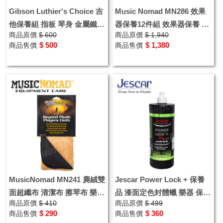
Gibson Luthier's Choice 吉
Music Nomad MN286 效果
他保養組 指板 琴身 金屬鐵件
器保養12件組 效果器保養 工
商品原價
$ 600
商品原價
$ 1,940
清潔套裝
具 樂器清潔保養
$ 500
$ 1,380
商品售價
商品售價
MusicNomad MN241 麂絨雙
Jescar Power Lock + 保養
面超纖布 清潔布 擦琴布 樂器
品 漆面定色封體蠟 樂器 保養
商品原價
$ 410
商品原價
$ 499
保養 樂器擦拭布
JPL884 4oz
$ 290
$ 360
商品售價
商品售價