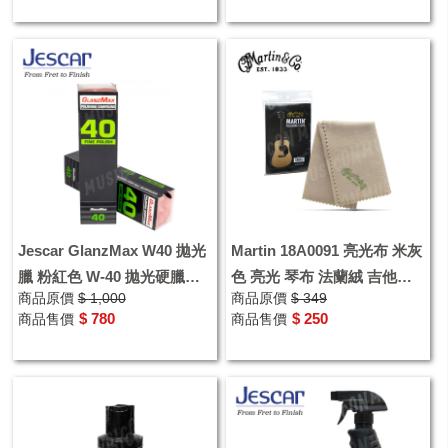
Jescar GlanzMax W40 拋光
Martin 18A0091 亮光布 米灰
臘 粉紅色 W-40 拋光硬臘條
色 亮光 琴布 法蘭絨 吉他配
商品原價
$ 1,000
商品原價
$ 349
保養品 鋼材 木質面
件 清潔 保養
$ 780
$ 250
商品售價
商品售價