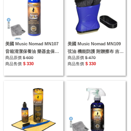
美國 Music Nomad MN107
美國 Music Nomad MN109
音箱清潔保養油 樂器盒保養
弦油 機能防護 附贈擦布 吉他
商品原價
$ 600
商品原價
$ 470
品 皮質保養臘 優惠加購樂器
保養品
$ 330
$ 330
商品售價
商品售價
擦琴布