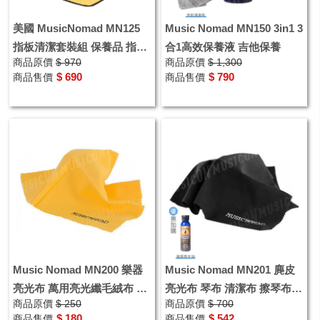
美國 MusicNomad MN125
Music Nomad MN150 3in1 3
指板清潔套裝組 保養品 指板
合1高效保養液 吉他保養
商品原價
$ 970
商品原價
$ 1,300
油 指板清潔刷 超細纖維清潔
$ 690
$ 790
商品售價
商品售價
布
Music Nomad MN200 樂器
Music Nomad MN201 麂皮
亮光布 萬用亮光纖毛絨布 吉
亮光布 琴布 清潔布 擦琴布
商品原價
$ 250
商品原價
$ 700
他 電貝斯 提琴清潔琴布 纖毛
美國
$ 180
$ 542
商品售價
商品售價