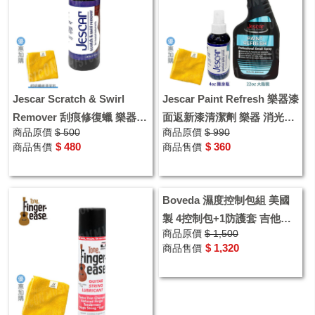
Jescar Scratch & Swirl
Jescar Paint Refresh 樂器漆
Remover 刮痕修復蠟 樂器保
面返新漆清潔劑 樂器 消光吉
商品原價
$ 500
商品原價
$ 990
養 吉他亮面拋光 加購擦琴布
他 提琴清潔保養品 德國製造
$ 480
$ 360
商品售價
商品售價
Boveda 濕度控制包組 美國
製 4控制包+1防護套 吉他弦
商品原價
$ 1,500
防潮 竹片防潮 樂器除濕
$ 1,320
商品售價