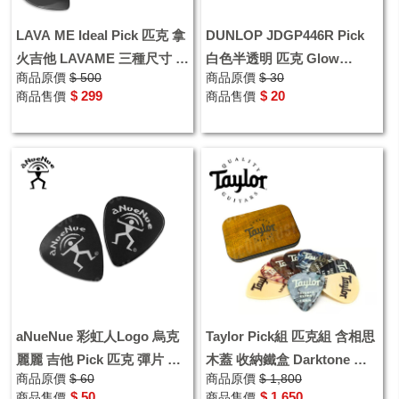
LAVA ME Ideal Pick 匹克 拿
DUNLOP JDGP446R Pick
火吉他 LAVAME 三種尺寸 撥
白色半透明 匹克 Glow
商品原價
$ 500
商品原價
$ 30
片 彈片 精美盒裝三入一組
Standard 彈片
$ 299
$ 20
商品售價
商品售價
aNueNue 彩虹人Logo 烏克
Taylor Pick組 匹克組 含相思
麗麗 吉他 Pick 匹克 彈片 撥
木蓋 收納鐵盒 Darktone 彈
商品原價
$ 60
商品原價
$ 1,800
片 一組二片
片 撥片 吉他禮物 音樂禮品
$ 50
$ 1,650
商品售價
商品售價