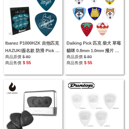
Ibanez P1000HZK 吉他匹克
Daiking Pick 匹克 柴犬 草莓
HAZUKI簽名款 防滑 Pick 撥
貓咪 0.8mm 1.0mm 撥片 彈
商品原價
$ 80
商品原價
$ 80
片 1.0mm
片 三角 日本製
$ 55
$ 55
商品售價
商品售價