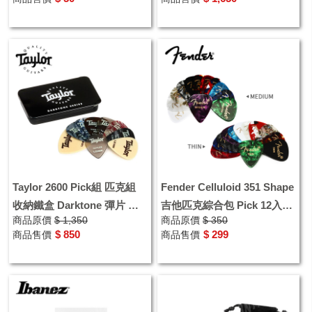
Taylor 2600 Pick組 匹克組
Fender Celluloid 351 Shape
收納鐵盒 Darktone 彈片 撥
吉他匹克綜合包 Pick 12入組
商品原價
$ 1,350
商品原價
$ 350
片 吉他禮物 音樂禮品
合包 彈片 撥片
$ 850
$ 299
商品售價
商品售價