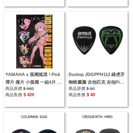
YAMAHA x 孤獨搖滾 ! Pick
Dunlop JDGPPH112 綠虎牙
彈片 撥片 小孤獨 一組4片 ぽ
蜘蛛圖騰 吉他匹克 吉他Pick
商品原價
$ 560
商品原價
$ 50
っちざろっく! 交換禮物
彈片
$ 420
$ 40
商品售價
商品售價