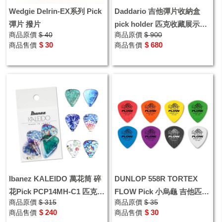
Wedgie Delrin-EX系列 Pick
Daddario 吉他彈片收納盒
彈片 撥片
pick holder 匹克收藏展示
商品原價
$ 40
商品原價
$ 900
PW-PH360-01
$ 30
$ 680
商品售價
商品售價
Ibanez KALEIDO 萬花筒 碎
DUNLOP 558R TORTEX
花Pick PCP14MH-C1 匹克
FLOW Pick 小烏龜 吉他匹克
商品原價
$ 315
商品原價
$ 35
彈片 0.88mm 6片裝
彈片 撥片
$ 240
$ 30
商品售價
商品售價