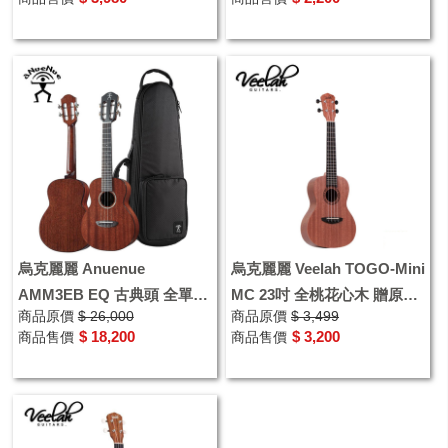
烏克麗麗 Anuenue
烏克麗麗 Veelah TOGO-Mini
AMM3EB EQ 古典頭 全單板
MC 23吋 全桃花心木 贈原廠
商品原價
$ 26,000
商品原價
$ 3,499
26吋 Air Biue雙系統拾音器
袋
$ 18,200
$ 3,200
商品售價
商品售價