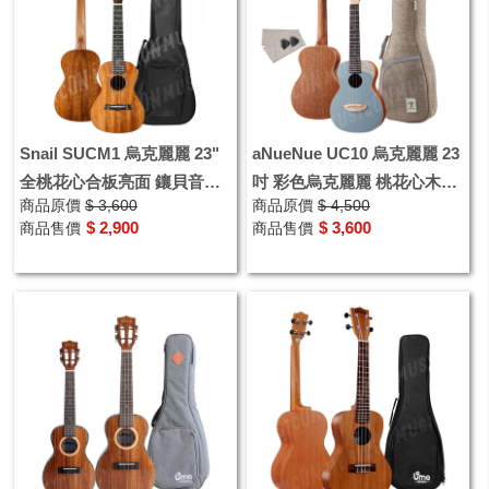
Snail SUCM1 烏克麗麗 23"
aNueNue UC10 烏克麗麗 23
全桃花心合板亮面 鑲貝音孔
吋 彩色烏克麗麗 桃花心木
商品原價
$ 3,600
商品原價
$ 4,500
圈 Ukulele 初學入門 贈送琴
UC-色彩系列 附贈原廠加厚
$ 2,900
$ 3,600
商品售價
商品售價
袋
琴袋、配件