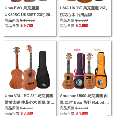
Uma EVO 烏克麗麗
UMA UK03T 烏克麗麗 26吋
UK30SC UK30ST 23吋 26吋
桃花心木 台灣品牌
商品原價
$ 13,000
商品原價
$ 3,800
全單板 相思木
$ 9,780
$ 2,980
商品售價
商品售價
Uma VALI-SC 23" 烏克麗麗
Anuenue U900 烏克麗麗 面
雷雕太陽 桃花心木 面單 附原
單 21吋 Bear 熊野 Rabbit 兔
商品原價
$ 4,200
商品原價
$ 7,000
廠袋
野
$ 3,680
$ 4,800
商品售價
商品售價