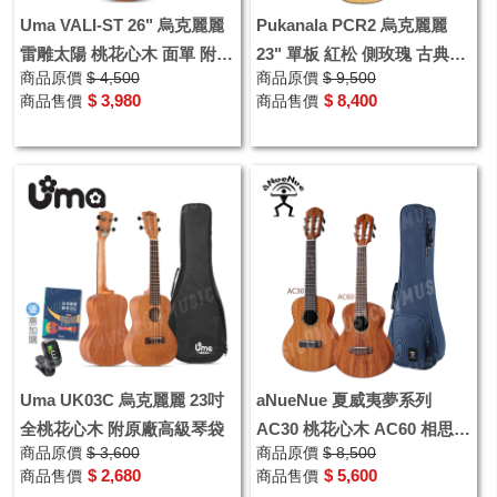
Uma VALI-ST 26" 烏克麗麗
Pukanala PCR2 烏克麗麗
雷雕太陽 桃花心木 面單 附原
23" 單板 紅松 側玫瑰 古典琴
商品原價
$ 4,500
商品原價
$ 9,500
廠袋
頭
$ 3,980
$ 8,400
商品售價
商品售價
Uma UK03C 烏克麗麗 23吋
aNueNue 夏威夷夢系列
全桃花心木 附原廠高級琴袋
AC30 桃花心木 AC60 相思木
商品原價
$ 3,600
商品原價
$ 8,500
23吋 烏克麗麗 全單
$ 2,680
$ 5,600
商品售價
商品售價