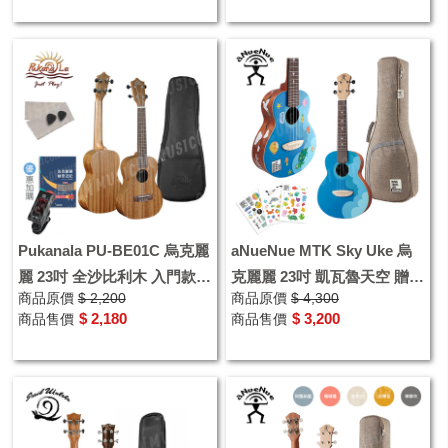
Pukanala PU-BE01C 烏克麗
aNueNue MTK Sky Uke 烏
麗 23吋 全沙比利木 入門款
克麗麗 23吋 凱瓦魯天空 贈專
商品原價
$ 2,200
商品原價
$ 4,300
初學者 附原廠袋
屬貼紙 配件 加厚琴袋
$ 2,180
$ 3,200
商品售價
商品售價