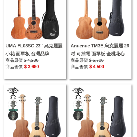
UMA FL03SC 23'' 烏克麗麗
Anuenue TM3E 烏克麗麗 26
小花 面單板 台灣品牌
吋 可插電 面單板 全桃花心
商品原價
$ 4,200
商品原價
$ 5,700
指板夜光
$ 3,680
$ 4,500
商品售價
商品售價