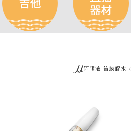
阿膠液 笛膜膠水 