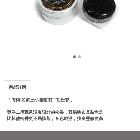
商品詳情
『 胡琴名家王小迪精製二胡松香 』
專為二胡職業演奏設計的松香，容易塗布且黏性足
比其他松香更不易掉落，音色純淨，拉奏靈敏度高