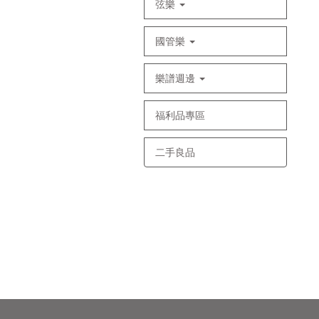
弦樂
國管樂
樂譜週邊
福利品專區
二手良品