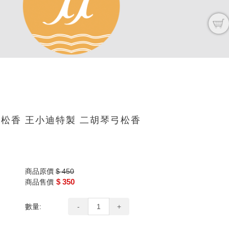
胡松香 王小迪特製 二胡琴弓松香
商品原價
$ 450
$ 350
商品售價
數量:
-
+