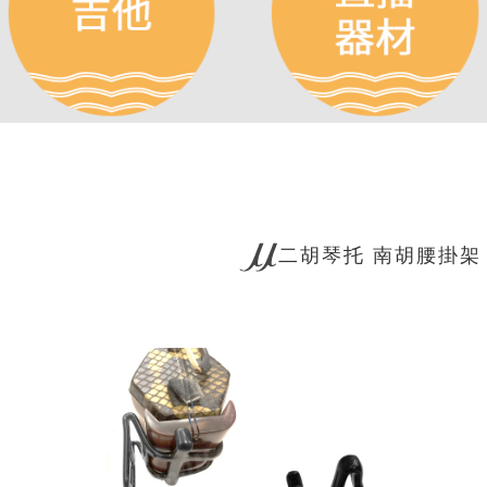
二胡琴托 南胡腰掛架