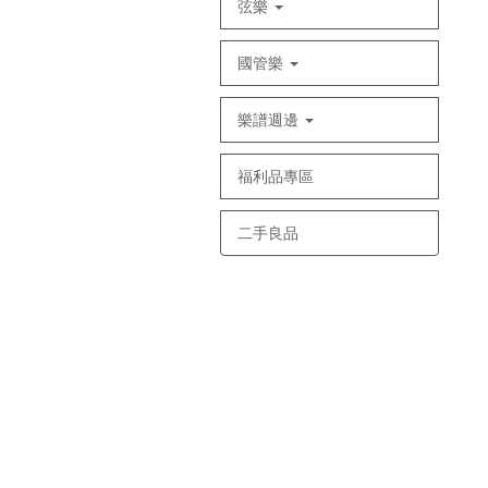
弦樂
國管樂
樂譜週邊
福利品專區
二手良品