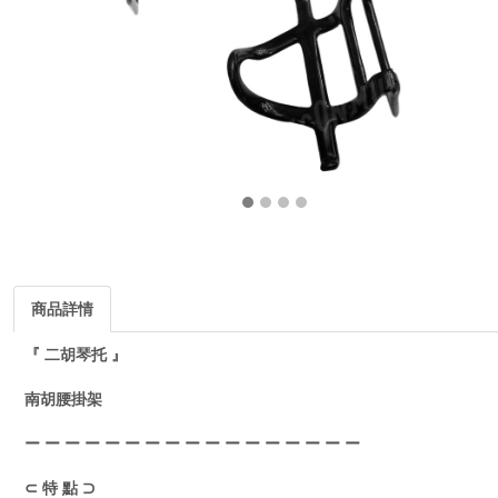
商品詳情
『 二胡琴托 』
南胡腰掛架
ー ー ー ー ー ー ー ー ー ー ー ー ー ー ー ー ー
⊂ 特 點 ⊃