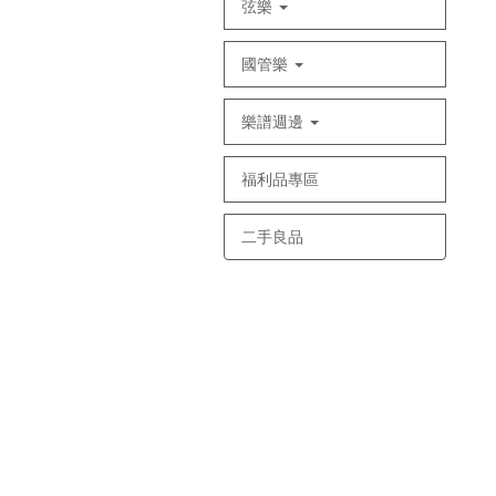
弦樂
國管樂
樂譜週邊
福利品專區
二手良品