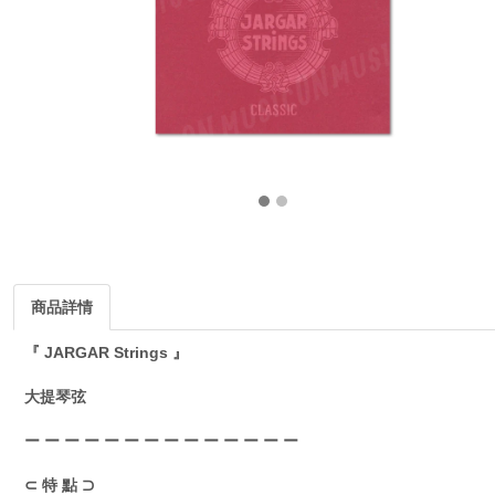
商品詳情
『 JARGAR Strings 』
大提琴弦
ー ー ー ー ー ー ー ー ー ー ー ー ー ー
⊂ 特 點 ⊃