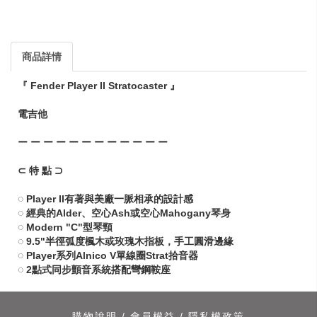
商品詳情
『 Fender Player II Stratocaster 』
電吉他
ー ー ー ー ー ー ー ー ー ー ー ー
⊂ 特 點 ⊃
◌ Player II有著與美廠一脈相承的設計感
◌ 經典的Alder、空心Ash或空心Mahogany琴身
◌ Modern "C"型琴頸
◌ 9.5"半徑弧度楓木或玫瑰木指板，手工圓滑邊緣
◌ Player系列Alnico V單線圈Strat拾音器
◌ 2點式同步顫音系統搭配彎鋼鞍座
購物說明
/
會員權益
/
隱私權政策