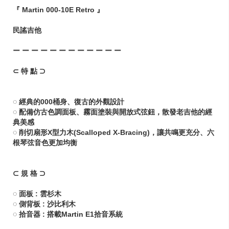
『 Martin 000-10E Retro 』
民謠吉他
ー ー ー ー ー ー ー ー ー ー ー ー
⊂ 特 點 ⊃
◌ 經典的000桶身、復古的外觀設計
◌ 配備仿古色調面板、霧面塗裝與開放式弦鈕，散發老吉他的經
典美感
◌ 削切扇形X型力木(Scalloped X-Bracing)，讓共鳴更充分、六
根琴弦音色更加均衡
⊂ 規 格 ⊃
◌ 面板 : 雲杉木
◌ 側背板 : 沙比利木
◌ 拾音器 : 搭載Martin E1拾音系統