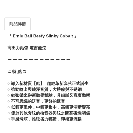
商品詳情
『 Ernie Ball Beefy Slinky Cobalt 』
高出力鈷弦 電吉他弦
ー ー ー ー ー ー ー ー ー ー ー ー
⊂ 特 點 ⊃
◌ 導入新材質【鈷】- 超絕革新套弦正式誕生
◌ 強勁輸出與純淨音質，大勝鎳與不銹鋼
◌ 鈷弦帶來嶄新聽覺體驗，具細膩又寬廣動態
◌ 不可思議的泛音，更好的延音
◌ 低頻更延伸，中頻更集中，高頻更清晰響亮
◌ 優於其他套弦的拾音器與弦之間高磁性關係
◌ 手感滑順，推弦省力輕鬆，彈撥更流暢