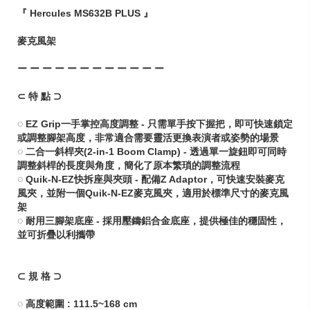
『 Hercules MS632B PLUS 』
麥克風架
ー ー ー ー ー ー ー ー ー ー ー ー
⊂ 特 點 ⊃
◌ EZ Grip一手掌控高度調整 - 只需單手按下握把，即可快速鎖定
或調整腳架高度，非常適合需要靈活更換表演者或姿勢的場景
◌ 二合一斜桿夾(2-in-1 Boom Clamp) - 透過單一旋鈕即可同時
調整斜桿的長度與角度，簡化了原本繁瑣的調整流程
◌ Quik-N-EZ快拆座與夾頭 - 配備Z Adaptor，可快速安裝麥克
風夾，並附一個Quik-N-EZ麥克風夾，適用於標準尺寸的麥克風
架
◌ 耐用三腳架底座 - 採用壓鑄鋁合金底座，提供極佳的穩固性，
並可折疊以利攜帶
⊂ 規 格 ⊃
◌ 高度範圍 : 111.5~168 cm