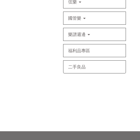
弦樂
國管樂
樂譜週邊
福利品專區
二手良品