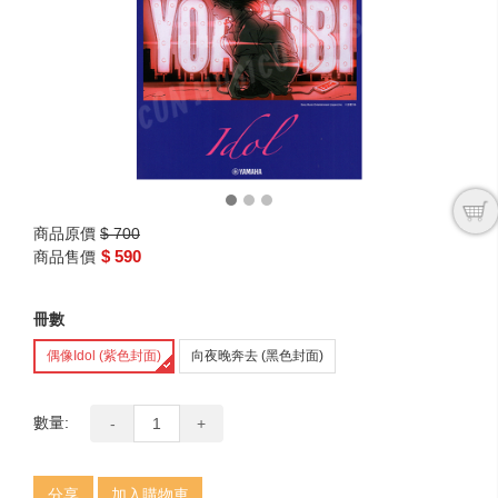
next
商品原價
$ 700
$ 590
商品售價
冊數
偶像Idol (紫色封面)
向夜晚奔去 (黑色封面)
數量:
-
+
分享
加入購物車