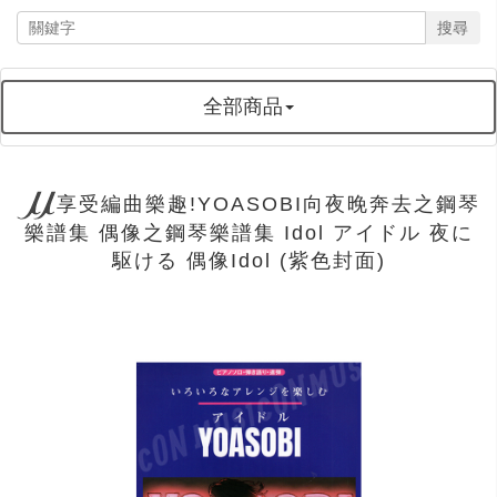
搜尋
全部商品
享受編曲樂趣!YOASOBI向夜晚奔去之鋼琴
樂譜集 偶像之鋼琴樂譜集 Idol アイドル 夜に
駆ける 偶像Idol (紫色封面)