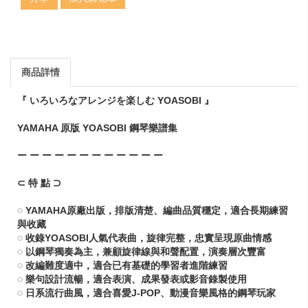
商品詳情
『 いろいろなアレンジを楽しむ YOASOBI 』
YAMAHA 原版 YOASOBI 鋼琴樂譜集
ー ー ー ー ー ー ー ー ー ー ー ー
⊂ 特 點 ⊃
◌ YAMAHA原廠出版，排版清楚、編曲品質穩定，適合長期練習
與收藏
◌ 收錄YOASOBI人氣代表曲，旋律完整，忠實呈現原曲情感
◌ 以鋼琴獨奏為主，兼顧旋律線與和聲配置，演奏層次豐富
◌ 改編難度適中，適合已有基礎的學習者進階練習
◌ 樂句設計流暢，適合表演、成果發表或影音錄製使用
◌ 日系流行曲風，適合喜愛J-POP、動漫音樂風格的鋼琴玩家