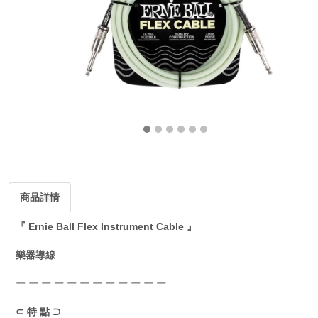
商品詳情
『 Ernie Ball Flex Instrument Cable 』
樂器導線
ー ー ー ー ー ー ー ー ー ー ー ー
⊂ 特 點 ⊃