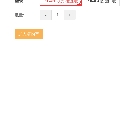
型號
P06436 夜光 (雙直頭)
P06464 藍 (直L頭)
next
數量:
-
+
加入購物車