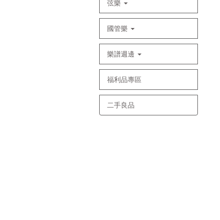
弦樂
國管樂
樂譜週邊
福利品專區
二手良品