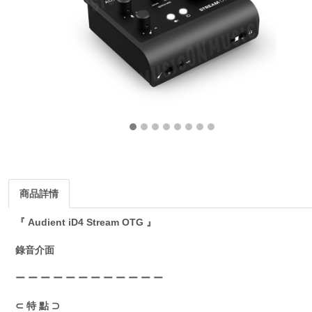
商品詳情
『 Audient iD4 Stream OTG 』
錄音介面
ー ー ー ー ー ー ー ー ー ー ー ー
⊂ 特 點 ⊃