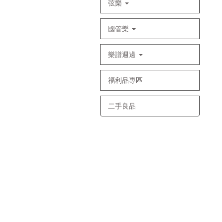
弦樂
國管樂
樂譜週邊
福利品專區
二手良品