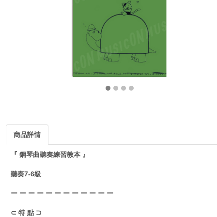
商品詳情
『 鋼琴曲聽奏練習教本 』
聽奏7-6級
ー ー ー ー ー ー ー ー ー ー ー ー
⊂ 特 點 ⊃