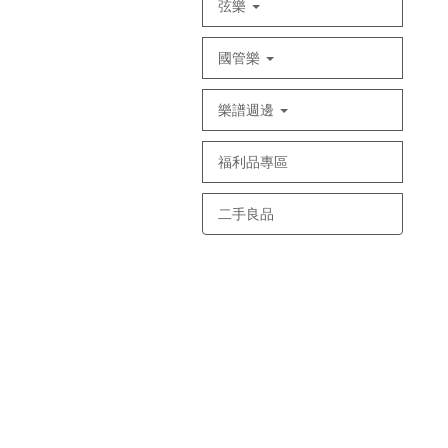
弦樂
國管樂
樂譜週邊
福利品專區
二手良品