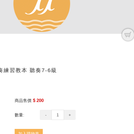
練習教本 聽奏7-6級
$ 200
商品售價
數量:
-
+
加入購物車