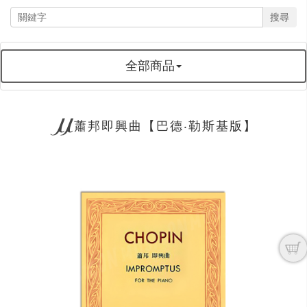
搜尋
全部商品
蕭邦即興曲【巴德‧勒斯基版】
next