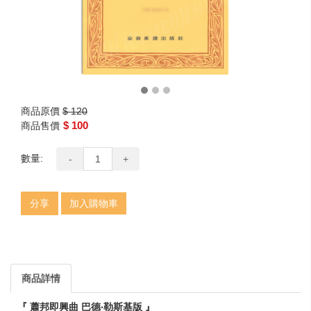
商品原價
$ 120
$ 100
商品售價
數量:
-
+
分享
加入購物車
商品詳情
『 蕭邦即興曲 巴德‧勒斯基版 』