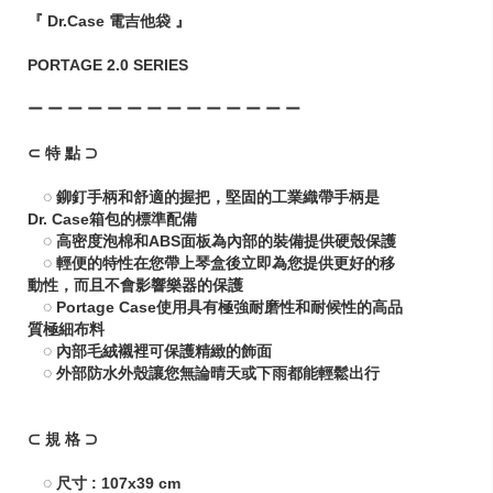
『 Dr.Case 電吉他袋 』
PORTAGE 2.0 SERIES
ー ー ー ー ー ー ー ー ー ー ー ー ー ー
⊂ 特 點 ⊃
◌ 鉚釘手柄和舒適的握把，堅固的工業織帶手柄是
Dr. Case箱包的標準配備
◌ 高密度泡棉和ABS面板為內部的裝備提供硬殼保護
◌ 輕便的特性在您帶上琴盒後立即為您提供更好的移
動性，而且不會影響樂器的保護
◌ Portage Case使用具有極強耐磨性和耐候性的高品
質極細布料
◌ 內部毛絨襯裡可保護精緻的飾面
◌ 外部防水外殼讓您無論晴天或下雨都能輕鬆出行
⊂ 規 格 ⊃
◌ 尺寸 : 107x39 cm