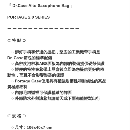
『 Dr.Case Alto Saxophone Bag 』
PORTAGE 2.0 SERIES
ー ー ー ー ー ー ー ー ー ー ー ー ー ー
⊂ 特 點 ⊃
◌ 鉚釘手柄和舒適的握把，堅固的工業織帶手柄是
Dr. Case箱包的標準配備
◌ 高密度泡棉和ABS面板為內部的裝備提供硬殼保護
◌ 輕便的特性在您帶上琴盒後立即為您提供更好的移
動性，而且不會影響樂器的保護
◌ Portage Case使用具有極強耐磨性和耐候性的高品
質極細布料
◌ 內部毛絨襯裡可保護精緻的飾面
◌ 外部防水外殼讓您無論晴天或下雨都能輕鬆出行
⊂ 規 格 ⊃
◌ 尺寸 : 106x40x7 cm