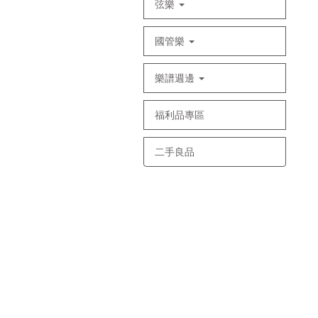
弦樂
國管樂
樂譜週邊
福利品專區
二手良品