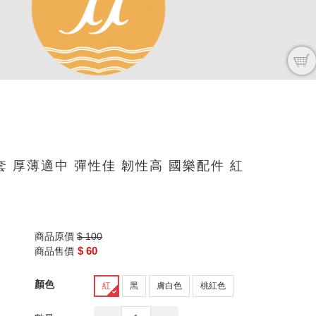
 厚薄適中 彈性佳 韌性高 國樂配件 紅
商品原價
$ 100
$ 60
商品售價
顏色
紅
黑
膚白色
桃紅色