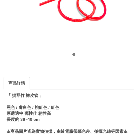
商品詳情
『 揚琴竹 橡皮管 』
黑色 / 膚白色 / 桃紅色 / 紅色
厚薄適中 彈性佳 韌性高
長度約 36~40 cm
⚠️商品圖片皆為實物拍攝，由於電腦螢幕色差、拍攝光線等因素⚠️