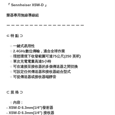
『 Sennheiser XSW-D 』
樂器專用無線導線組
ー ー ー ー ー ー ー ー ー ー ー ー ー ー ー ー ー
⊂ 特 點 ⊃
◌ 一鍵式易用性
◌ 2.4GHz數位傳輸，適合全球作業
◌ 理想環境下收發範圍可達75公尺(250 英呎)
◌ 單次充電電量高達5小時
◌ 可在連接至接收器的多個傳送器之間切換
◌ 可設定任何傳送器和接收器組合型式
◌ 可從傳送器或接收器端靜音
⊂ 規 格 ⊃
◌ 內容 :
‐ XSW-D 6.3mm(1/4″)發射器
‐ XSW-D 6.3mm(1/4″) 接收器