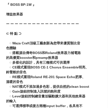
『 BOSS BP-1W 』
增益效果器
ー ー ー ー ー ー ー ー ー ー ー ー ー ー ー ー ー
⊂ 特 點 ⊃
◌ Waza Craft頂級工藝創新為您帶來優質類比音
色體驗
◌ 搭載源自傳奇BOSS和Roland效果器力補電路
的高優質booster和preamp效果器
◌ 多樣化的設計，具有三種模式可供選擇
◌ CE模式重現BOSS CE-1 Chorus Ensemble明亮、
鈴聲般的音色
◌ RE模式重現Roland RE-201 Space Echo肥厚、
溫暖的音色
◌ NAT模式不添加過多色彩，提供自然的clean boost
◌ Gain旋鈕控制進入訊號的飽和度
◌ Level旋鈕控制總音量並驅動擴大器和其他效果器
的輸入
◌ 可選擇標準或復古兩種input buffer，各具有不