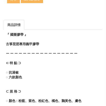
商品詳情
『 國樂膠帶 』
古箏琵琶專用義甲膠帶
ー ー ー ー ー ー ー ー ー ー ー ー ー ー ー ー ー
⊂ 特 點 ⊃
◌ 抗過敏
◌ 六款顏色
⊂ 規 格 ⊃
◌ 顏色 : 粉藍、紫色、粉紅色、橘色、鵝黃色、膚色