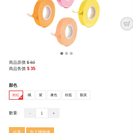
next
商品原價
$ 60
$ 35
商品售價
顏色
粉紅
橘
紫
膚色
粉藍
鵝黃
數量:
-
+
分享
加入購物車