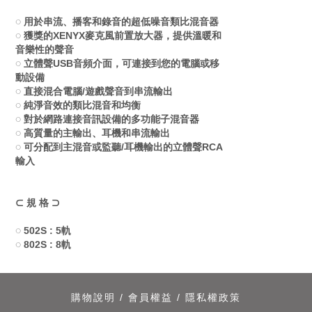
◌ 用於串流、播客和錄音的超低噪音類比混音器
◌ 獲獎的XENYX麥克風前置放大器，提供溫暖和
音樂性的聲音
◌ 立體聲USB音頻介面，可連接到您的電腦或移
動設備
◌ 直接混合電腦/遊戲聲音到串流輸出
◌ 純淨音效的類比混音和均衡
◌ 對於網路連接音訊設備的多功能子混音器
◌ 高質量的主輸出、耳機和串流輸出
◌ 可分配到主混音或監聽/耳機輸出的立體聲RCA
輸入
⊂ 規 格 ⊃
◌ 502S : 5軌
◌ 802S : 8軌
購物說明
/
會員權益
/
隱私權政策