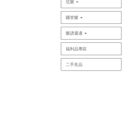
弦樂
國管樂
樂譜週邊
福利品專區
二手良品