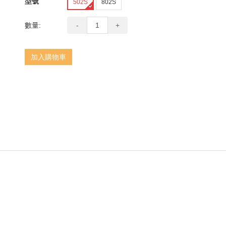
型號
502S
802S
next
數量:
-
+
加入購物車