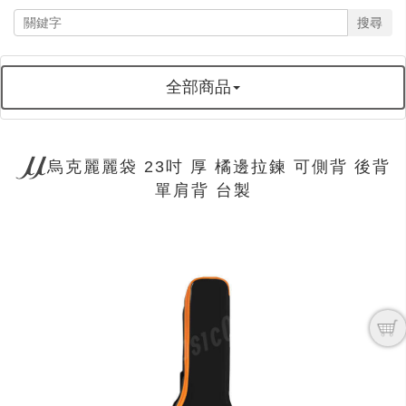
搜尋
全部商品
烏克麗麗袋 23吋 厚 橘邊拉鍊 可側背 後背
單肩背 台製
next