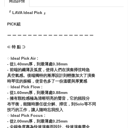
商品詳情
『 LAVA Ideal Pick 』
PICK組
ー ー ー ー ー ー ー ー ー ー ー ー ー ー ー ー ー
⊂ 特 點 ⊃
◌ Ideal Pick Air :
‐ 從1.40mm厚，到最薄處0.38mm
‐ 前端的纖薄及弧度，使得人們在演奏掃弦時急
具空氣感。後端獨特的漸厚設計則輕微加大了演奏
時琴弦的振幅，使音色多了一份溫暖與厚實感
◌ Ideal Pick Flow :
‐ 從1.60mm厚，到最薄處0.88mm
‐ 擁有顆粒感極為清晰明亮的聲音，它的頻段分
布平衡，能隨時勝任從分解、掃弦，到Solo等不同
技巧的工作，讓人隨時忘我投入
◌ Ideal Pick Focus :
‐ 從2.00mm厚，到最薄處0.25mm
‐ 尖端角度專為快速演奏而設計。快速演奏需全