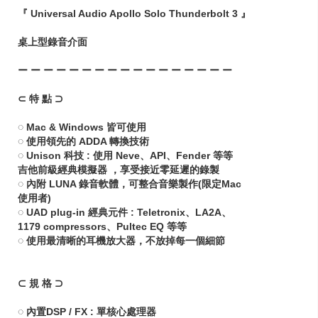
『 Universal Audio Apollo Solo Thunderbolt 3 』
桌上型錄音介面
ー ー ー ー ー ー ー ー ー ー ー ー ー ー ー ー ー
⊂ 特 點 ⊃
◌ Mac & Windows 皆可使用
◌ 使用領先的 ADDA 轉換技術
◌ Unison 科技 : 使用 Neve、API、Fender 等等
吉他前級經典模擬器 ，享受接近零延遲的錄製
◌ 內附 LUNA 錄音軟體，可整合音樂製作(限定Mac
使用者)
◌ UAD plug-in 經典元件 : Teletronix、LA2A、
1179 compressors、Pultec EQ 等等
◌ 使用最清晰的耳機放大器，不放掉每一個細節
⊂ 規 格 ⊃
◌ 內置DSP / FX : 單核心處理器