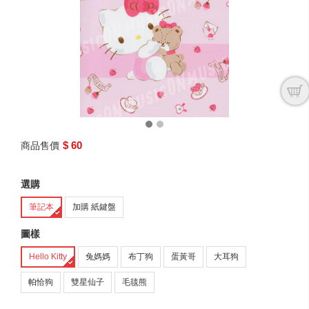
next
$ 60
商品售價
選購
筆記本
加購 紙鍵盤
圖樣
Hello Kitty
兔媽媽
布丁狗
蛋黃哥
大耳狗
帕恰狗
雙星仙子
毛毯熊