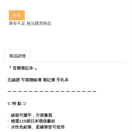
分享
庫存不足,無法購買商品
商品詳情
『 音樂筆記本 』
五線譜 可當聯絡簿 筆記簿 手札本
ー ー ー ー ー ー ー ー ー ー ー ー ー ー ー ー ー
⊂ 特 點 ⊃
◌ 線裝可攤平，方便書寫
◌ 精選110磅日本環保畫材
◌ 水性色鉛筆、柔繪筆皆可使用